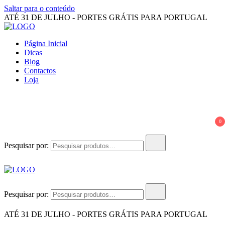
Saltar para o conteúdo
ATÉ 31 DE JULHO - PORTES GRÁTIS PARA PORTUGAL
OUI KIKI
A Oui Kiki é uma marca 100% portuguesa e as peças são todos feitas
Página Inicial
à mão, pela criadora e responsável pela produção, Laura Nogueira.
Dicas
Blog
Contactos
Loja
0
Pesquisar por:
OUI KIKI
A Oui Kiki é uma marca 100% portuguesa e as peças são todos feitas
Pesquisar por:
à mão, pela criadora e responsável pela produção, Laura Nogueira.
ATÉ 31 DE JULHO - PORTES GRÁTIS PARA PORTUGAL