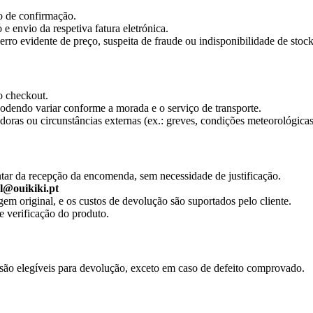
o de confirmação.
 envio da respetiva fatura eletrónica.
ro evidente de preço, suspeita de fraude ou indisponibilidade de stock
o checkout.
odendo variar conforme a morada e o serviço de transporte.
oras ou circunstâncias externas (ex.: greves, condições meteorológicas
ontar da recepção da encomenda, sem necessidade de justificação.
l@ouikiki.pt
m original, e os custos de devolução são suportados pelo cliente.
 verificação do produto.
são elegíveis para devolução, exceto em caso de defeito comprovado.