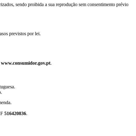
orizados, sendo proibida a sua reprodução sem consentimento prévio
sos previstos por lei.
m
www.consumidor.gov.pt
.
rtuguesa.
o.
menda.
IF
516420836
.