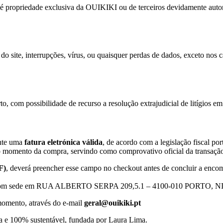
o) é propriedade exclusiva da OUIKIKI ou de terceiros devidamente aut
o site, interrupções, vírus, ou quaisquer perdas de dados, exceto nos ca
o, com possibilidade de recurso a resolução extrajudicial de litígios e
nte uma
fatura eletrónica válida
, de acordo com a legislação fiscal po
 no momento da compra, servindo como comprovativo oficial da transaçã
F)
, deverá preencher esse campo no checkout antes de concluir a enco
com sede em RUA ALBERTO SERPA 209,5.1 – 4100-010 PORTO, N
 momento, através do e-mail
geral@ouikiki.pt
 e 100% sustentável, fundada por Laura Lima.