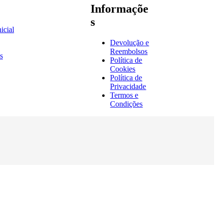
Informaçõe
s
icial
Devolução e
Reembolsos
s
Política de
Cookies
Política de
Privacidade
Termos e
Condições