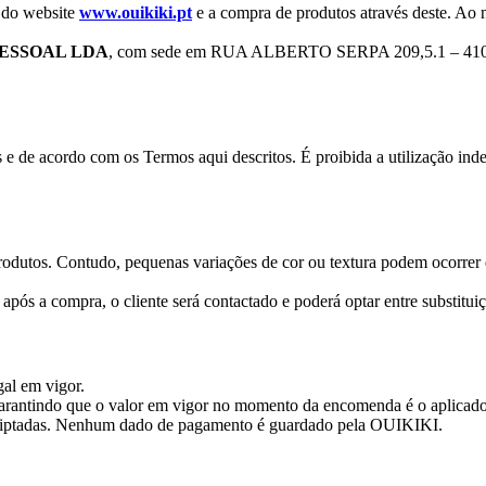
 do website
www.ouikiki.pt
e a compra de produtos através deste. Ao 
PESSOAL LDA
, com sede em RUA ALBERTO SERPA 209,5.1 – 4
is e de acordo com os Termos aqui descritos. É proibida a utilização i
rodutos. Contudo, pequenas variações de cor ou textura podem ocorrer 
após a compra, o cliente será contactado e poderá optar entre substituiç
gal em vigor.
 garantindo que o valor em vigor no momento da encomenda é o aplicado
ncriptadas. Nenhum dado de pagamento é guardado pela OUIKIKI.