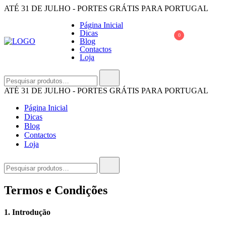
Saltar
ATÉ 31 DE JULHO - PORTES GRÁTIS PARA PORTUGAL
para
Página Inicial
o
Dicas
conteúdo
0
Blog
Contactos
Loja
OUI KIKI
A Oui Kiki é uma marca 100% portuguesa e as peças são todos feitas 
Pesquisar
por:
ATÉ 31 DE JULHO - PORTES GRÁTIS PARA PORTUGAL
Página Inicial
Dicas
Blog
Contactos
Loja
Pesquisar
por:
Termos e Condições
1. Introdução