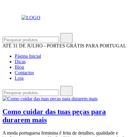
Saltar
para
o
conteúdo
OUI KIKI
A Oui Kiki é uma marca 100% portuguesa e as peças são
todos feitas à mão, pela criadora e responsável pela
Pesquisar
produção, Laura Nogueira.
por:
ATÉ 31 DE JULHO - PORTES GRÁTIS PARA PORTUGAL
Página Inicial
Dicas
Blog
Contactos
Loja
Pesquisar
por:
Como cuidar das tuas peças para
durarem mais
A moda portuguesa feminina é feita de detalhes, qualidade e