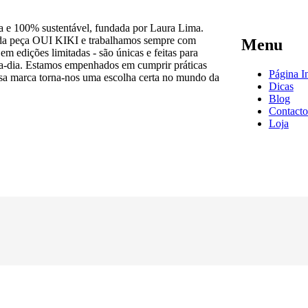
 e 100% sustentável, fundada por Laura Lima.
cada peça OUI KIKI e trabalhamos sempre com
Menu
em edições limitadas - são únicas e feitas para
a-a-dia. Estamos empenhados em cumprir práticas
Página In
ossa marca torna-nos uma escolha certa no mundo da
Dicas
Blog
Contacto
Loja