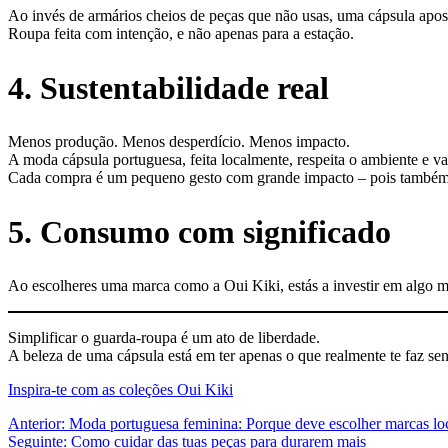
Ao invés de armários cheios de peças que não usas, uma cápsula apos
Roupa feita com intenção, e não apenas para a estação.
4. Sustentabilidade real
Menos produção. Menos desperdício. Menos impacto.
A moda cápsula portuguesa, feita localmente, respeita o ambiente e val
Cada compra é um pequeno gesto com grande impacto – pois também n
5. Consumo com significado
Ao escolheres uma marca como a Oui Kiki, estás a investir em algo mai
Simplificar o guarda-roupa é um ato de liberdade.
A beleza de uma cápsula está em ter apenas o que realmente te faz sen
Inspira-te com as coleções Oui Kiki
Navegação
Anterior:
Moda portuguesa feminina: Porque deve escolher marcas lo
Seguinte:
Como cuidar das tuas peças para durarem mais