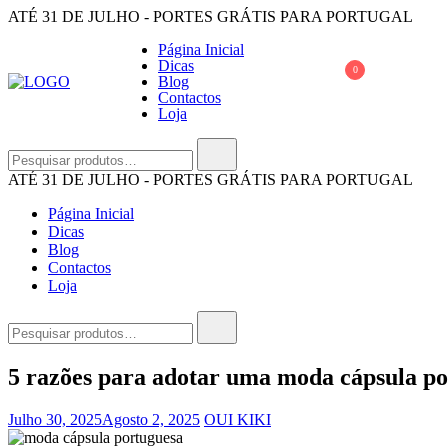
Saltar
ATÉ 31 DE JULHO - PORTES GRÁTIS PARA PORTUGAL
para
Página Inicial
o
Dicas
conteúdo
0
Blog
Contactos
Loja
OUI KIKI
A Oui Kiki é uma marca 100% portuguesa e as peças são todos feitas 
Pesquisar
por:
ATÉ 31 DE JULHO - PORTES GRÁTIS PARA PORTUGAL
Página Inicial
Dicas
Blog
Contactos
Loja
Pesquisar
por:
5 razões para adotar uma moda cápsula p
Julho 30, 2025
Agosto 2, 2025
OUI KIKI