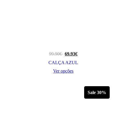
99.90
€
69.93
€
CALÇA AZUL
Ver opções
This
product
has
multiple
Sale 30%
variants.
The
options
may
be
chosen
on