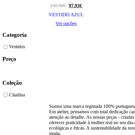
139.90
€
97.93
€
VESTIDO AZUL
Ver opções
This
product
Categoria
has
multiple
Vestidos
variants.
The
Preço
options
may
be
chosen
Coleção
on
the
product
Citadina
page
Somos uma marca registada 100% portuguesa
Em atelier, pensamos com total dedicação 
atenção ao detalhe. As nossas peças - criadas 
oferecer praticidade à mulher real no seu di
ecológicas e éticas. A sustentabilidade da n
moda.