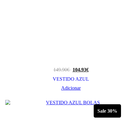
149.90
€
104.93
€
VESTIDO AZUL
Adicionar
Sale 30%