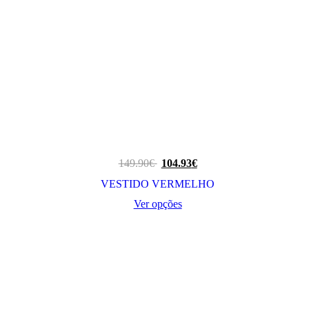
149.90
€
104.93
€
VESTIDO VERMELHO
Ver opções
This
product
has
multiple
variants.
The
options
may