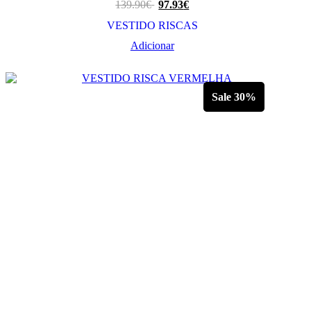
139.90
€
97.93
€
VESTIDO RISCAS
Adicionar
Sale 30%