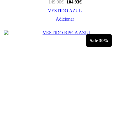
149.90
€
104.93
€
VESTIDO AZUL
Adicionar
Sale 30%