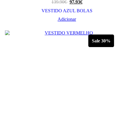
139.90
€
97.93
€
VESTIDO AZUL BOLAS
Adicionar
Sale 30%