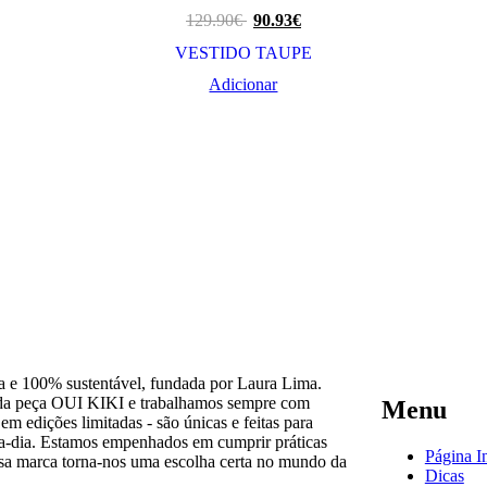
129.90
€
90.93
€
VESTIDO TAUPE
Adicionar
 e 100% sustentável, fundada por Laura Lima.
cada peça OUI KIKI e trabalhamos sempre com
Menu
em edições limitadas - são únicas e feitas para
a-a-dia. Estamos empenhados em cumprir práticas
Página In
ossa marca torna-nos uma escolha certa no mundo da
Dicas