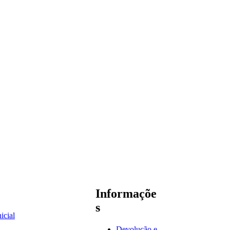
Informaçõe
s
icial
Devolução e