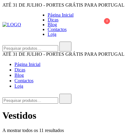
Saltar
ATÉ 31 DE JULHO - PORTES GRÁTIS PARA PORTUGAL
para
Página Inicial
o
Dicas
conteúdo
0
Blog
Contactos
Loja
OUI KIKI
A Oui Kiki é uma marca 100% portuguesa e as peças são todos feitas 
Pesquisar
por:
ATÉ 31 DE JULHO - PORTES GRÁTIS PARA PORTUGAL
Página Inicial
Dicas
Blog
Contactos
Loja
Pesquisar
por:
Vestidos
Ordenado
A mostrar todos os 11 resultados