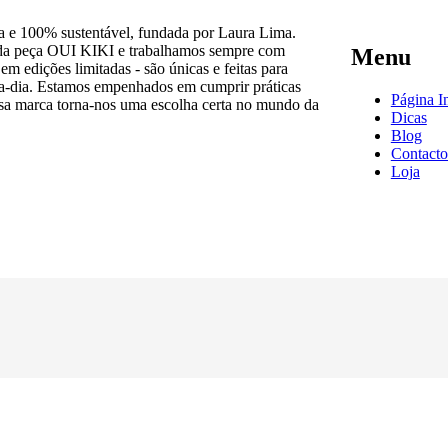
 e 100% sustentável, fundada por Laura Lima.
cada peça OUI KIKI e trabalhamos sempre com
Menu
em edições limitadas - são únicas e feitas para
a-a-dia. Estamos empenhados em cumprir práticas
Página In
ossa marca torna-nos uma escolha certa no mundo da
Dicas
Blog
Contacto
Loja