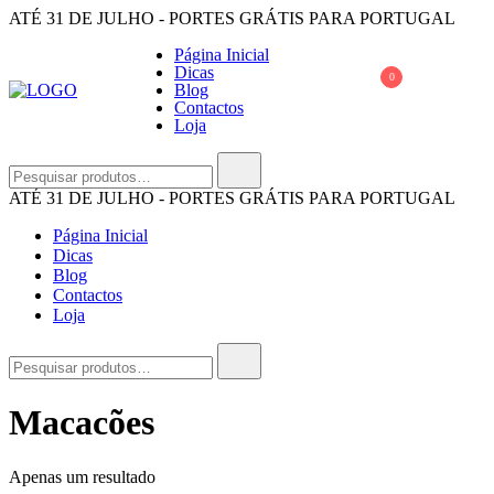
Saltar
ATÉ 31 DE JULHO - PORTES GRÁTIS PARA PORTUGAL
para
Página Inicial
o
Dicas
conteúdo
0
Blog
Contactos
Loja
OUI KIKI
A Oui Kiki é uma marca 100% portuguesa e as peças são todos feitas 
Pesquisar
por:
ATÉ 31 DE JULHO - PORTES GRÁTIS PARA PORTUGAL
Página Inicial
Dicas
Blog
Contactos
Loja
Pesquisar
por:
Macacões
Apenas um resultado